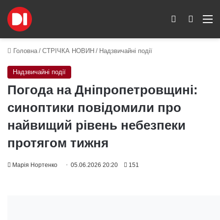
Switch skin
Пошук
M
Головна
/
СТРІЧКА НОВИН
/
Надзвичайні події
Надзвичайні події
Погода на Дніпропетровщині:
синоптики повідомили про
найвищий рівень небезпеки
протягом тижня
Марія Нортенко
05.06.2026 20:20
151