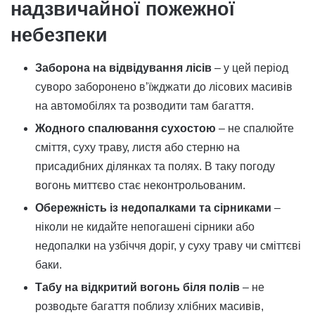
надзвичайної пожежної
небезпеки
Заборона на відвідування лісів
– у цей період
суворо заборонено в’їжджати до лісових масивів
на автомобілях та розводити там багаття.
Жодного спалювання сухостою
– не спалюйте
сміття, суху траву, листя або стерню на
присадибних ділянках та полях. В таку погоду
вогонь миттєво стає неконтрольованим.
Обережність із недопалками та сірниками
–
ніколи не кидайте непогашені сірники або
недопалки на узбіччя доріг, у суху траву чи сміттєві
баки.
Табу на відкритий вогонь біля полів
– не
розводьте багаття поблизу хлібних масивів,