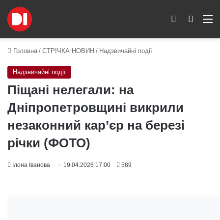
Switch skin
Пошук
M
Головна
/
СТРІЧКА НОВИН
/
Надзвичайні події
Надзвичайні події
Піщані нелегали: на
Дніпропетровщині викрили
незаконний кар’єр на березі
річки (ФОТО)
Ілона Іванова
19.04.2026 17:00
589