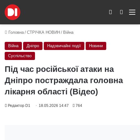
Switch skin
Пошук
M
Головна
/
СТРІЧКА НОВИН
/
Війна
Війна
Дніпро
Надзвичайні події
Новини
Суспільство
Під час російської атаки на
Дніпро постраждала головна
лікарня області (Відео)
Редактор D1
18.05.2026 14:47
764