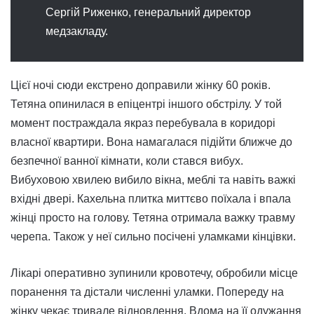
Сергій Риженко, генеральний директор
медзакладу.
Цієї ночі сюди екстрено доправили жінку 60 років.
Тетяна опинилася в епіцентрі іншого обстрілу. У той
момент постраждала якраз перебувала в коридорі
власної квартири. Вона намагалася підійти ближче до
безпечної ванної кімнати, коли стався вибух.
Вибуховою хвилею вибило вікна, меблі та навіть важкі
вхідні двері. Кахельна плитка миттєво поїхала і впала
жінці просто на голову. Тетяна отримала важку травму
черепа. Також у неї сильно посічені уламками кінцівки.
Лікарі оперативно зупинили кровотечу, обробили місце
поранення та дістали численні уламки. Попереду на
жінку чекає тривале відновлення. Вдома на її одужання