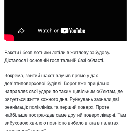
Ракети і безпілотники летіли в житлову забудову.
Дісталося і основній госпітальній базі області.
Зокрема, збитий шахет влучив прямо у дах
дев’ятиповерхової будівлі. Ворог вже прицільно
направляє свої удари по таким цивільним об’єктам, де
рятується життя кожного дня. Руйнувань зазнали дві
реанімації: поліклініка та перший поверх. Проте
найбільше постраждав саме другий поверх лікарні. Там
вибуховою хвилею повністю вибило вікна в палатах
інтенсивної терапії.