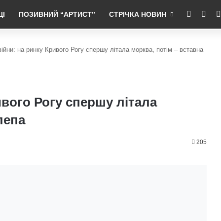
RSS
Fac
ЦІ
ПОЗИВНИЙ “АРТИСТ”
СТРІЧКА НОВИН
війни: на ринку Кривого Рогу спершу літала морква, потім – вставна
ивого Рогу спершу літала
лепа
205