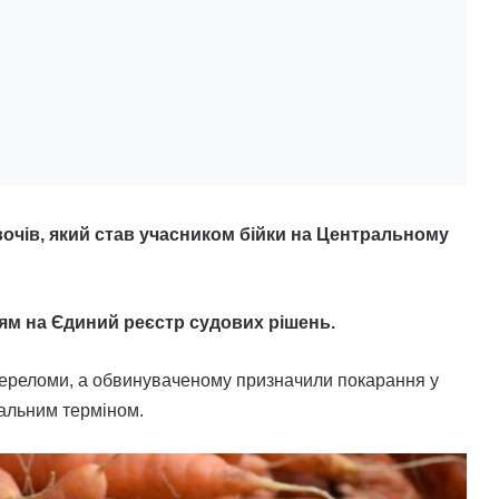
очів, який став учасником бійки на Центральному
ям на Єдиний реєстр судових рішень.
 переломи, а обвинуваченому призначили покарання у
вальним терміном.