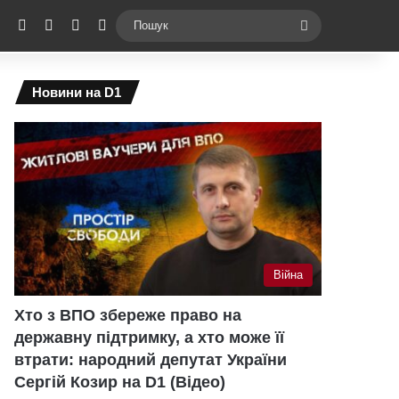
ebook
X
YouTube
Instagram
Telegram
Switch skin
Пошук
Новини на D1
Війна
Хто з ВПО збереже право на
державну підтримку, а хто може її
втрати: народний депутат України
Сергій Козир на D1 (Відео)