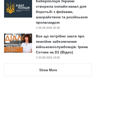
Киберполіція України
створила онлайн-канал для
боротьбі з фейками,
шахрайством та російською
пропагандою
05.08.2026 20:36
Все що потрібно знати про
пенсійне забезпечення
військовослужбовців: Ірина
Сотник на D1 (Відео)
03.08.2026 19:00
Show More