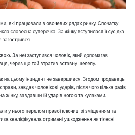
ями, які працювали в овочевих рядах ринку. Спочатку
кла словесна суперечка. За жінку вступилася її сусідка
е загострився.
квою. За неї заступився чоловік, який допомагав
авця, через що той втратив вставну щелепу.
ак на цьому інцидент не завершився. Згодом продавець
прави, завдав чоловікові ударів, після чого кілька разів
на жінку, завдавши їй ударів ногою та кулаками.
али у нього перелом правої ключиці зі зміщенням та
иза кваліфікувала отримані ушкодження як тілесні