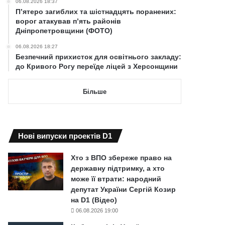
06.08.2026 18:37
П’ятеро загиблих та шістнадцять поранених:
ворог атакував п’ять районів
Дніпропетровщини (ФОТО)
06.08.2026 18:27
Безпечний прихисток для освітнього закладу:
до Кривого Рогу переїде ліцей з Херсонщини
Більше
Нові випуски проектів D1
Хто з ВПО збереже право на
державну підтримку, а хто
може її втрати: народний
депутат України Сергій Козир
на D1 (Відео)
06.08.2026 19:00