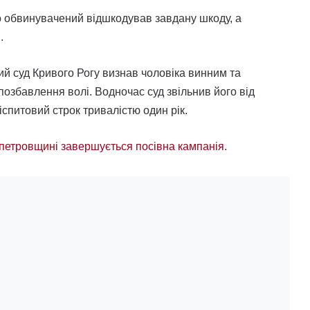
о обвинувачений відшкодував завдану шкоду, а
.
й суд Кривого Рогу визнав чоловіка винним та
позбавлення волі. Водночас суд звільнив його від
спитовий строк тривалістю один рік.
петровщині завершується посівна кампанія.