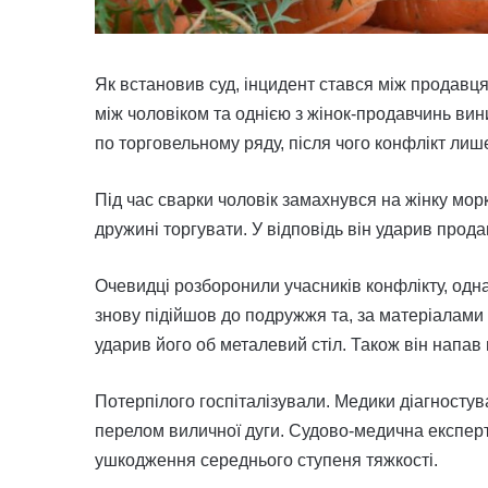
Як встановив суд, інцидент стався між продавц
між чоловіком та однією з жінок-продавчинь вини
по торговельному ряду, після чого конфлікт лиш
Під час сварки чоловік замахнувся на жінку мор
дружині торгувати. У відповідь він ударив прод
Очевидці розборонили учасників конфлікту, одн
знову підійшов до подружжя та, за матеріалами с
ударив його об металевий стіл. Також він напав 
Потерпілого госпіталізували. Медики діагностув
перелом виличної дуги. Судово-медична експерт
ушкодження середнього ступеня тяжкості.