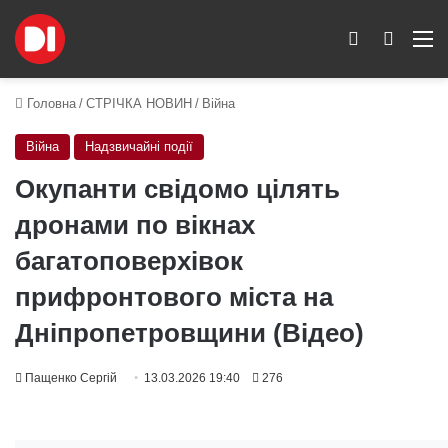
Switch skin
Пошук
M
Головна
/
СТРІЧКА НОВИН
/
Війна
Війна
Надзвичайні події
Окупанти свідомо цілять
дронами по вікнах
багатоповерхівок
прифронтового міста на
Дніпропетровщини (Відео)
Пащенко Сергій
13.03.2026 19:40
276