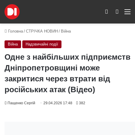
Switch skin
Пошук
M
Головна
/
СТРІЧКА НОВИН
/
Війна
Війна
Надзвичайні події
Одне з найбільших підприємств
Дніпропетровщині може
закритися через втрати від
російських атак (Відео)
Пащенко Сергій
29.04.2026 17:48
382