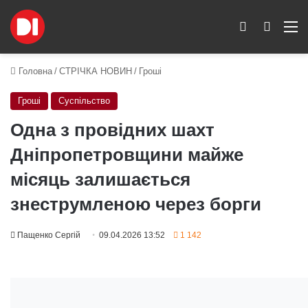
Switch skin
Пошук
M
Головна
/
СТРІЧКА НОВИН
/
Гроші
Гроші
Суспільство
Одна з провідних шахт
Дніпропетровщини майже
місяць залишається
знеструмленою через борги
Пащенко Сергій
09.04.2026 13:52
1 142