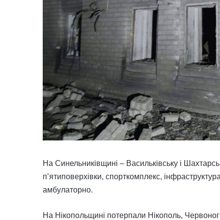
На Синельниківщині – Васильківську і Шахтарсь
п’ятиповерхівки, спорткомплекс, інфраструктура
амбулаторно.
На Нікопольщині потерпали Нікополь, Червоногр