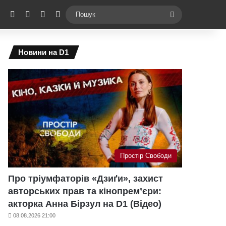
ebook
X
YouTube
Instagram
Telegram
Switch skin
Пошук
Новини на D1
Простір Свободи
Про тріумфаторів «Дзиґи», захист
авторських прав та кінопрем’єри:
акторка Анна Бірзул на D1 (Відео)
08.08.2026 21:00