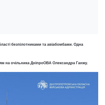
бласті безпілотниками та авіабомбами. Одна
ям на очільника ДніпроОВА Олександра Ганжу.