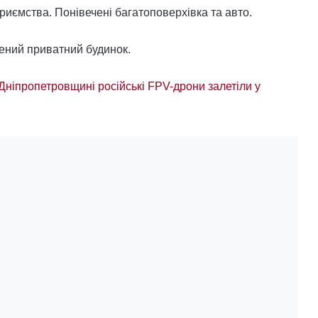
риємства. Понівечені багатоповерхівка та авто.
ений приватний будинок.
а Дніпропетровщині російські FPV-дрони залетіли у