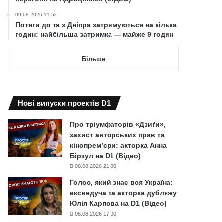
09.08.2026 11:58
Потяги до та з Дніпра затримуються на кілька
годин: найбільша затримка — майже 9 годин
Більше
Нові випуски проектів D1
Про тріумфаторів «Дзиґи»,
захист авторських прав та
кінопрем’єри: акторка Анна
Бірзул на D1 (Відео)
08.08.2026 21:00
Голос, який знає вся Україна:
ексведуча та акторка дубляжу
Юлія Карпова на D1 (Відео)
08.08.2026 17:00