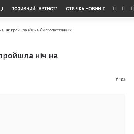
RSS
Fac
ЦІ
ПОЗИВНИЙ “АРТИСТ”
СТРІЧКА НОВИН
а: як пройшла ніч на Дніпропетровщині
пройшла ніч на
193