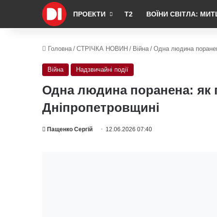
ПРОЕКТИ
Т2
ВОЇНИ СВІТЛА: МИТ
Головна
/
СТРІЧКА НОВИН
/
Війна
/
Одна людина поранен
Війна
Надзвичайні події
Одна людина поранена: як 
Дніпропетровщині
Пащенко Сергій
12.06.2026 07:40