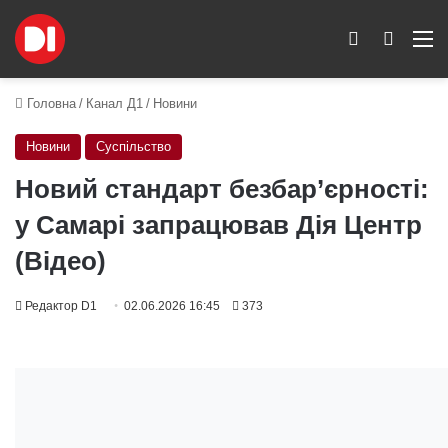
Switch skin
Пошук
M
Головна
/
Канал Д1
/
Новини
Новини
Суспільство
Новий стандарт безбар’єрності:
у Самарі запрацював Дія Центр
(Відео)
Редактор D1
02.06.2026 16:45
373