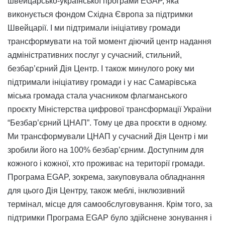
швейцарсько-української програми EGAP, яка
виконується фондом Східна Європа за підтримки
Швейцарії. І ми підтримали ініціативу громади
трансформувати на той момент діючий центр надання
адміністративних послуг у сучасний, стильний,
безбар’єрний Дія Центр. І також минулого року ми
підтримали ініціативу громади і у нас Самарівська
міська громада стала учасником флагманського
проєкту Міністерства цифрової трансформації України
“Безбар’єрний ЦНАП”. Тому це два проєкти в одному.
Ми трансформували ЦНАП у сучасний Дія Центр і ми
зробили його на 100% безбар’єрним. Доступним для
кожного і кожної, хто проживає на території громади.
Програма EGAP, зокрема, закуповувала обладнання
для цього Дія Центру, також меблі, інклюзивний
термінал, місце для самообслуговування. Крім того, за
підтримки Програма EGAP було здійснене зонування і