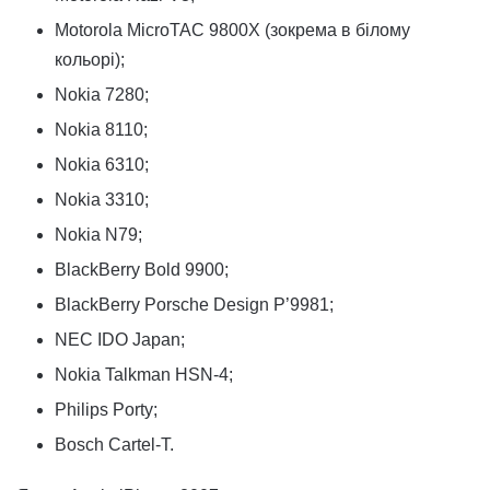
Motorola MicroTAC 9800X (зокрема в білому
кольорі);
Nokia 7280;
Nokia 8110;
Nokia 6310;
Nokia 3310;
Nokia N79;
BlackBerry Bold 9900;
BlackBerry Porsche Design P’9981;
NEC IDO Japan;
Nokia Talkman HSN-4;
Philips Porty;
Bosch Cartel-T.