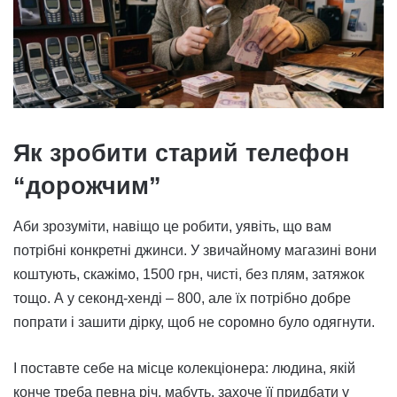
Як зробити старий телефон
“дорожчим”
Аби зрозуміти, навіщо це робити, уявіть, що вам
потрібні конкретні джинси. У звичайному магазині вони
коштують, скажімо, 1500 грн, чисті, без плям, затяжок
тощо. А у секонд-хенді – 800, але їх потрібно добре
попрати і зашити дірку, щоб не соромно було одягнути.
І поставте себе на місце колекціонера: людина, якій
конче треба певна річ, мабуть, захоче її придбати у