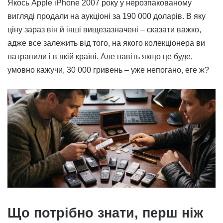
Якось Apple iPhone 2007 року у нерозпакованому
вигляді продали на аукціоні за 190 000 доларів. В яку
ціну зараз він й інші вищезазначені – сказати важко,
адже все залежить від того, на якого колекціонера ви
натрапили і в якій країні. Але навіть якщо це буде,
умовно кажучи, 30 000 гривень – уже непогано, еге ж?
Що потрібно знати, перш ніж