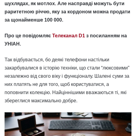
шухлядах, як мотлох. Але насправді можуть бути
раритетною річчю, яку за кордоном можна продати
за щонайменше 100 000.
Про це повідомляє
Телеканал D1
з посиланням на
УНІАН.
Так відбувається, бо деякі телефони настільки
закарбувалися в історію техніки, що стали “люксовими”
незалежно від свого віку і функціоналу. Шалені суми за
них платять не для того, щоб користуватися, а
поповнити колекцію. Найціннішими вважаються ті, які
збереглися максимально добре.