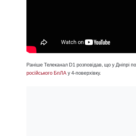
Раніше Телеканал D1 розповідав, що у Дніпрі п
російського БпЛА
у 4-поверхівку.