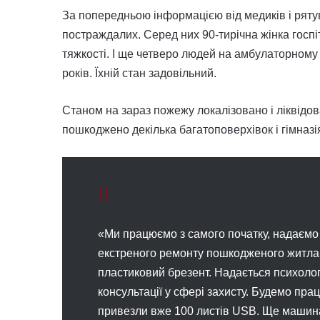
За попередньою інформацією від медиків і рятув
постраждалих. Серед них 90-тирічна жінка госпіт
тяжкості. І ще четверо людей на амбулаторному лі
років. Їхній стан задовільний.
Станом на зараз пожежу локалізовано і ліквідо
пошкоджено декілька багатоповерхівок і гімназі
«Ми працюємо з самого початку, надаємо 
екстреного ремонту пошкодженого житла,
пластиковий брезент. Надається психоло
консультації у сфері захисту. Будемо пра
привезли вже 100 листів USB. Ще машина