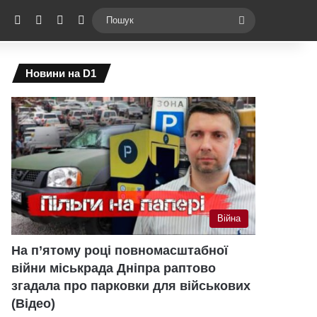
ebook
X
YouTube
Instagram
Telegram
Switch skin
Пошук
Новини на D1
Війна
На п’ятому році повномасштабної
війни міськрада Дніпра раптово
згадала про парковки для військових
(Відео)