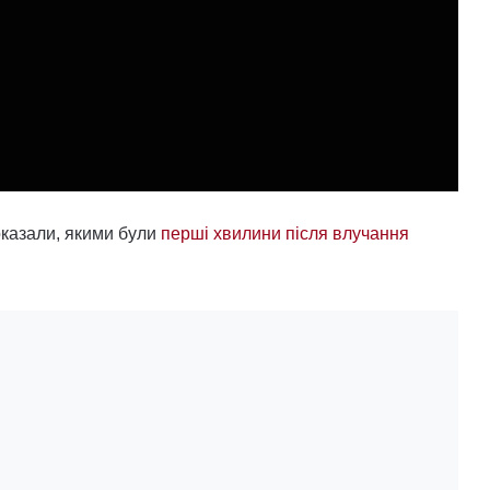
оказали, якими були
перші хвилини після влучання