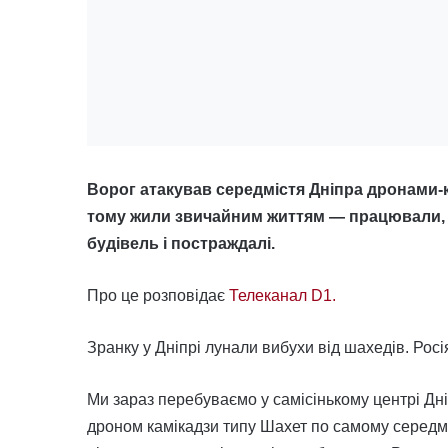
Ворог атакував середмістя Дніпра дронами-
тому жили звичайним життям — працювали, 
будівель і постраждалі.
Про це розповідає
Телеканал D1.
Зранку у Дніпрі лунали вибухи від шахедів. Ро
Ми зараз перебуваємо у самісінькому центрі Дні
дроном камікадзи типу Шахет по самому середмі