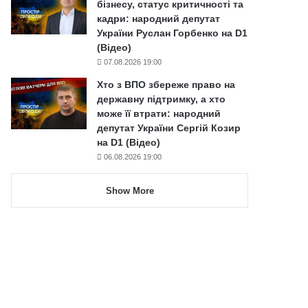
бізнесу, статус критичності та
кадри: народний депутат
України Руслан Горбенко на D1
(Відео)
07.08.2026 19:00
Хто з ВПО збереже право на
державну підтримку, а хто
може її втрати: народний
депутат України Сергій Козир
на D1 (Відео)
06.08.2026 19:00
Show More