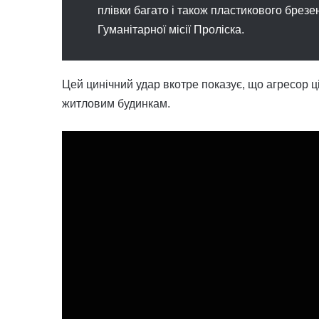
плівки багато і також пластикового брезе
Гуманітарної місії Проліска.
Цей цинічний удар вкотре показує, що агресор 
житловим будинкам.