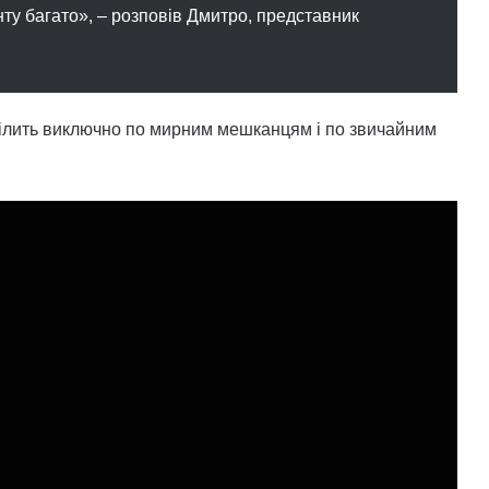
нту багато», – розповів Дмитро, представник
цілить виключно по мирним мешканцям і по звичайним