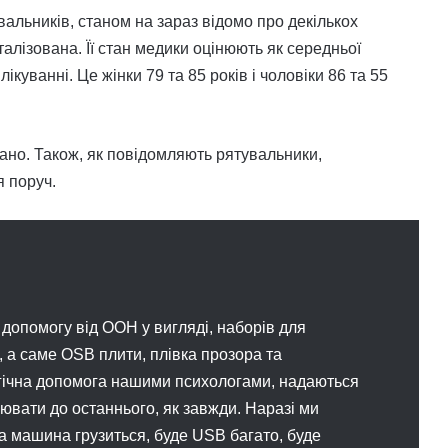
альників, станом на зараз відомо про декількох
алізована. Її стан медики оцінюють як середньої
куванні. Це жінки 79 та 85 років і чоловіки 86 та 55
вано. Також, як повідомляють рятувальники,
я поруч.
допомогу від ООН у вигляді, наборів для
 а саме OSB плити, плівка прозора та
гічна допомога нашими психологами, надаються
цювати до останнього, як завжди. Наразі ми
 машина грузиться, буде USB багато, буде