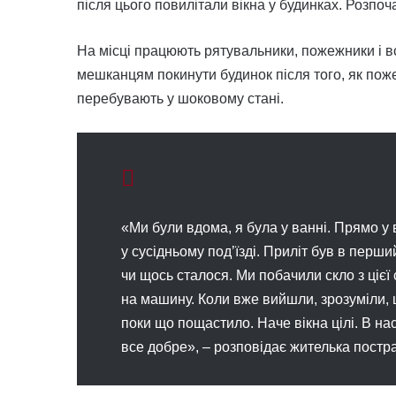
після цього повилітали вікна у будинках. Розпо
На місці працюють рятувальники, пожежники і в
мешканцям покинути будинок після того, як поже
перебувають у шоковому стані.
«Ми були вдома, я була у ванні. Прямо у
у сусідньому под’їзді. Приліт був в перш
чи щось сталося. Ми побачили скло з цієї
на машину. Коли вже вийшли, зрозуміли, 
поки що пощастило. Наче вікна цілі. В нас
все добре», – розповідає жителька постр