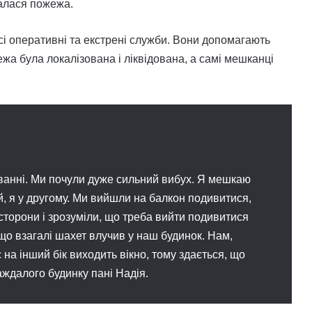
чалася пожежа.
сі оперативні та екстрені служби. Вони допомагають
жа була локалізована і ліквідована, а самі мешканці
 ванні. Ми почули дуже сильний вибух. Я мешкаю
ий, я у другому. Ми вийшли на балкон подивитися,
 сторони і зрозуміли, що треба вийти подивитися
що взагалі шахет влучив у наш будинок. Нам,
 на інший бік виходить вікно, тому здається, що
аждалого будинку пані Надія.