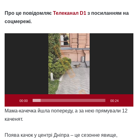
Про це повідомляє
Телеканал D1
з посиланням на
соцмережі.
Відеопрогравач
00:00
00:24
Мама-качечка йшла попереду, а за нею прямували 12
каченят.
Поява качок у центрі Дніпра – це сезонне явище,