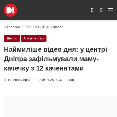
Switch skin
Пошук
M
Головна
/
СТРІЧКА НОВИН
/
Дніпро
Дніпро
Суспільство
Наймиліше відео дня: у центрі
Дніпра зафільмували маму-
качечку з 12 каченятами
Пащенко Сергій
08.05.2026 09:32
448