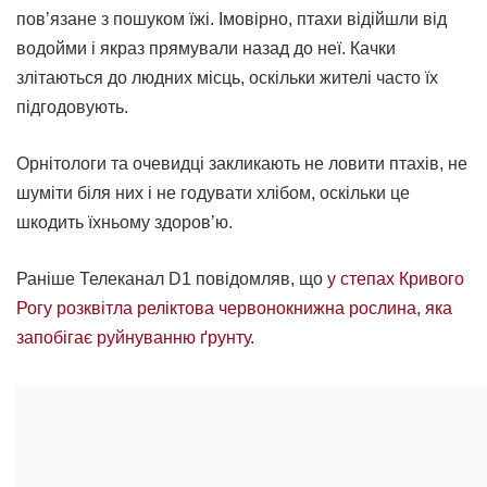
пов’язане з пошуком їжі. Імовірно, птахи відійшли від
водойми і якраз прямували назад до неї. Качки
злітаються до людних місць, оскільки жителі часто їх
підгодовують.
Орнітологи та очевидці закликають не ловити птахів, не
шуміти біля них і не годувати хлібом, оскільки це
шкодить їхньому здоров’ю.
Раніше Телеканал D1 повідомляв, що
у степах Кривого
Рогу розквітла реліктова червонокнижна рослина, яка
запобігає руйнуванню ґрунту.