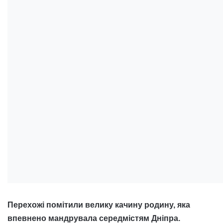
Перехожі помітили велику качину родину, яка
впевнено мандрувала середмістям Дніпра.