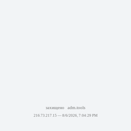
захищено
adm.tools
216.73.217.15 —
8/6/2026, 7:04:29 PM