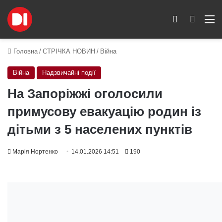
Switch skin
Пошук
M
Головна
/
СТРІЧКА НОВИН
/
Війна
Війна
Надзвичайні події
На Запоріжжі оголосили
примусову евакуацію родин із
дітьми з 5 населених пунктів
Марія Нортенко
14.01.2026 14:51
190