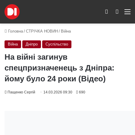
Switch skin
Пошук
M
Головна
/
СТРІЧКА НОВИН
/
Війна
Війна
Дніпро
Суспільство
На війні загинув
спецпризначенець з Дніпра:
йому було 24 роки (Відео)
Пащенко Сергій
14.03.2026 09:30
690