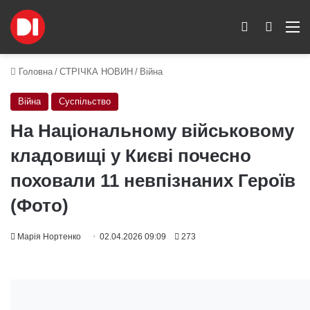
Switch skin
Пошук
M
Головна
/
СТРІЧКА НОВИН
/
Війна
Війна
Суспільство
На Національному військовому
кладовищі у Києві почесно
поховали 11 невпізнаних Героїв
(Фото)
Марія Нортенко
02.04.2026 09:09
273