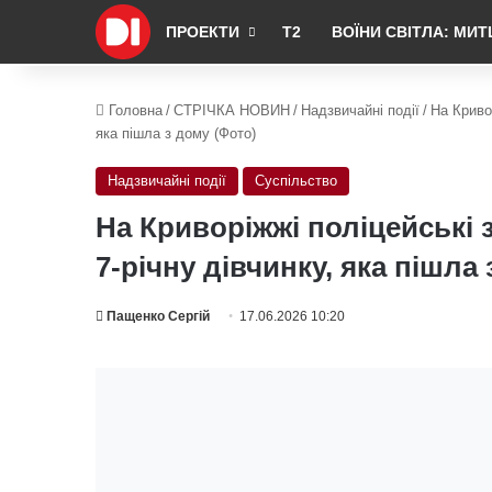
ПРОЕКТИ
Т2
ВОЇНИ СВІТЛА: МИТ
Головна
/
СТРІЧКА НОВИН
/
Надзвичайні події
/
На Криво
яка пішла з дому (Фото)
Надзвичайні події
Суспільство
На Криворіжжі поліцейські 
7-річну дівчинку, яка пішла
Пащенко Сергій
17.06.2026 10:20