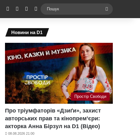
ebook
X
YouTube
Instagram
Telegram
Switch skin
Пошук
Новини на D1
Простір Свободи
Про тріумфаторів «Дзиґи», захист
авторських прав та кінопрем’єри:
акторка Анна Бірзул на D1 (Відео)
08.08.2026 21:00