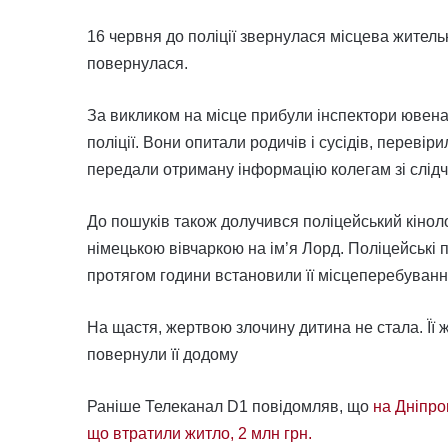
16 червня до поліції звернулася місцева житель
повернулася.
За викликом на місце прибули інспектори ювена
поліції. Вони опитали родичів і сусідів, перев
передали отриману інформацію колегам зі слідч
До пошуків також долучився поліцейський кіноло
німецькою вівчаркою на ім’я Лорд. Поліцейські
протягом години встановили її місцеперебуванн
На щастя, жертвою злочину дитина не стала. Її ж
повернули її додому
Раніше Телеканал D1 повідомляв, що
на Дніпро
що втратили житло, 2 млн грн.