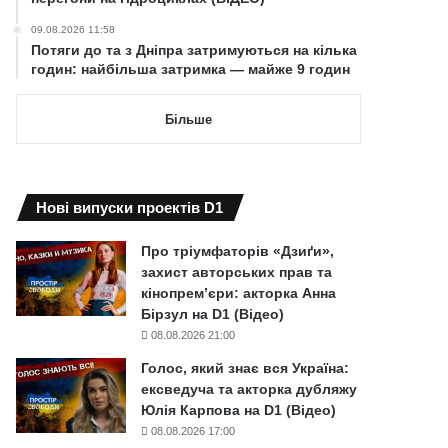
09.08.2026 11:58
Потяги до та з Дніпра затримуються на кілька
годин: найбільша затримка — майже 9 годин
Більше
Нові випуски проектів D1
Про тріумфаторів «Дзиґи»,
захист авторських прав та
кінопрем’єри: акторка Анна
Бірзул на D1 (Відео)
08.08.2026 21:00
Голос, який знає вся Україна:
ексведуча та акторка дубляжу
Юлія Карпова на D1 (Відео)
08.08.2026 17:00