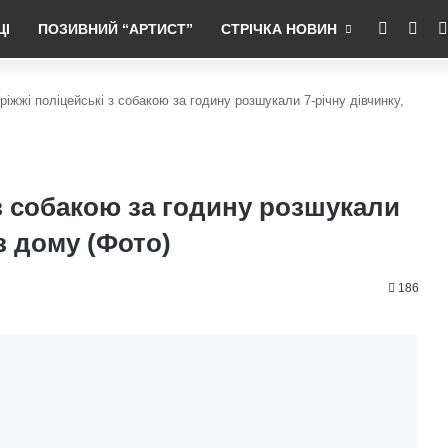
RSS
Fac
ЦІ
ПОЗИВНИЙ “АРТИСТ”
СТРІЧКА НОВИН
ріжжі поліцейські з собакою за годину розшукали 7-річну дівчинку,
з собакою за годину розшукали
 з дому (Фото)
186