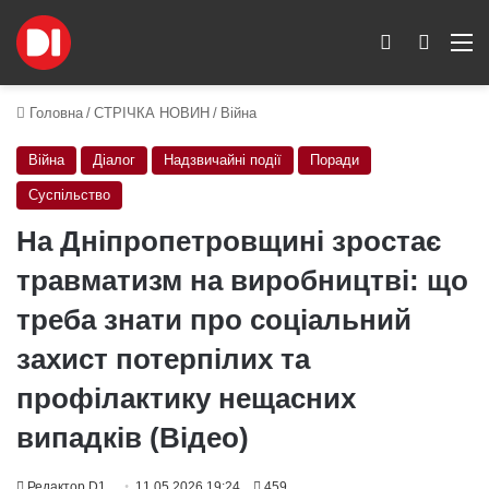
Switch skin
Пошук
M
Головна
/
СТРІЧКА НОВИН
/
Війна
Війна
Діалог
Надзвичайні події
Поради
Суспільство
На Дніпропетровщині зростає
травматизм на виробництві: що
треба знати про соціальний
захист потерпілих та
профілактику нещасних
випадків (Відео)
Редактор D1
11.05.2026 19:24
459