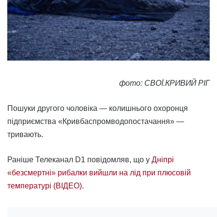
фото: СВОЇ.КРИВИЙ РІГ
Пошуки другого чоловіка — колишнього охоронця
підприємства «Кривбаспромводопостачання» —
тривають.
Раніше Телеканал D1 повідомляв, що у
Дніпрі
«безсмертні» рибалки вийшли на лід при плюсовій
температурі (ВІДЕО)
.