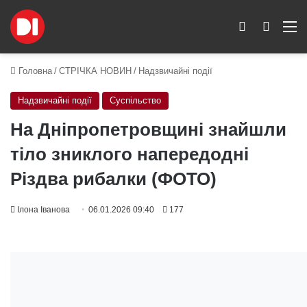
Switch skin
Пошук
M
Головна
/
СТРІЧКА НОВИН
/
Надзвичайні події
Надзвичайні події
Суспільство
На Дніпропетровщині знайшли
тіло зниклого напередодні
Різдва рибалки (ФОТО)
Ілона Іванова
06.01.2026 09:40
177