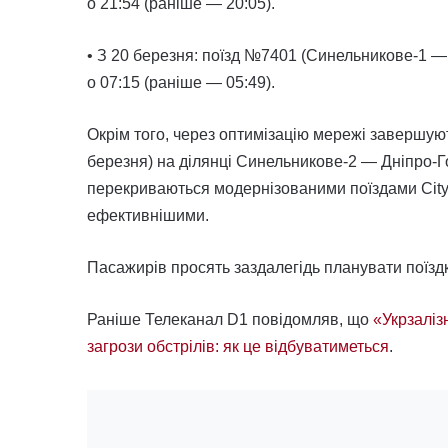
о 21:54 (раніше — 20:05).
• З 20 березня: поїзд №7401 (Синельникове-1 
о 07:15 (раніше — 05:49).
Окрім того, через оптимізацію мережі завершую
березня) на ділянці Синельникове-2 — Дніпро-Го
перекриваються модернізованими поїздами City
ефективнішими.
Пасажирів просять заздалегідь планувати поїзд
Раніше Телеканал D1 повідомляв, що
«Укрзаліз
загрози обстрілів: як це відбуватиметься
.