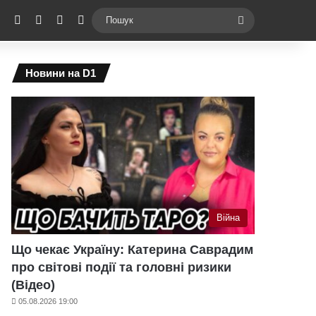
ebook
X
YouTube
Instagram
Telegram
Switch skin
Пошук
Новини на D1
Війна
Що чекає Україну: Катерина Саврадим
про світові події та головні ризики
(Відео)
05.08.2026 19:00