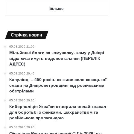
Більше
Cтрічка новин
05.08.2026 21:00
Мільйонні борги за комуналку: кому у Дніпрі
відключатимуть водопостачання (ПЕРЕЛІК
АДРЕС)
05.08.2026 20:40
Капулівці – 450 років: як живе село козацької
слави на Дніпропетровщині під російськими
обстрілами
05.08.2026 20:36
Киберполіція України створила онлайн-канал
для боротьбі з фейками, шахрайством та
російською пропагандою
05.08.2026 20:20
Фіналісти Ресторанної премії СІЛЬ 2026: які