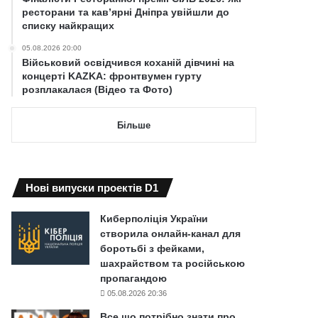
ресторани та кав’ярні Дніпра увійшли до
списку найкращих
05.08.2026 20:00
Військовий освідчився коханій дівчині на
концерті KAZKA: фронтвумен гурту
розплакалася (Відео та Фото)
Більше
Нові випуски проектів D1
Киберполіція України
створила онлайн-канал для
боротьбі з фейками,
шахрайством та російською
пропагандою
05.08.2026 20:36
Все що потрібно знати про