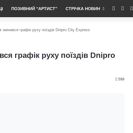
RSS
Fac
ЦІ
ПОЗИВНИЙ “АРТИСТ”
СТРІЧКА НОВИН
 змінився графік руху поїздів Dnipro City Express
ся графік руху поїздів Dnipro
599