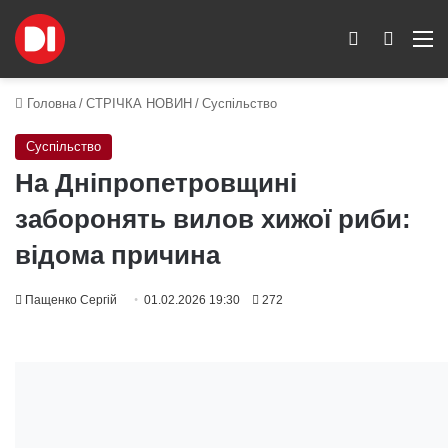
Switch skin
Пошук
M
Головна
/
СТРІЧКА НОВИН
/
Суспільство
Суспільство
На Дніпропетровщині
заборонять вилов хижої риби:
відома причина
Пащенко Сергій
01.02.2026 19:30
272