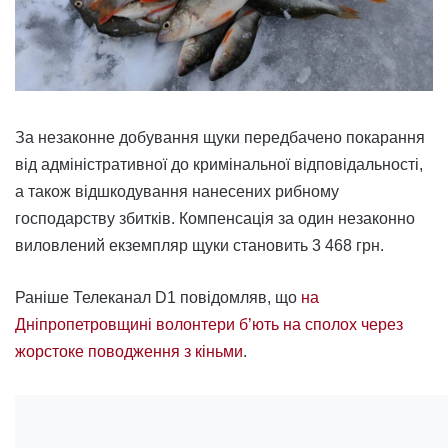
За незаконне добування щуки передбачено покарання
від адміністративної до кримінальної відповідальності,
а також відшкодування нанесених рибному
господарству збитків. Компенсація за один незаконно
виловлений екземпляр щуки становить 3 468 грн.
Раніше Телеканал D1 повідомляв, що
на
Дніпропетровщині волонтери б’ють на сполох через
жорстоке поводження з кіньми
.