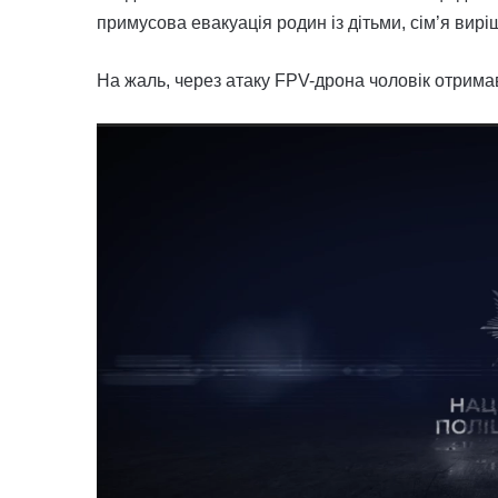
примусова евакуація родин із дітьми, сім’я вир
На жаль, через атаку FPV-дрона чоловік отримав 
Відеопрогравач