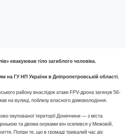
лів» евакуював тіло загиблого чоловіка.
м на ГУ НП України в Дніпропетровській області.
вського району внаслідок атаки FPV-дрона загинув 56-
мав на вулиці, поблизу власного домоволодіння.
ово окупованої території Донеччини — з міста
 донькою та двома онуками він оселився у Межовій,
иття. Попри те, що в громаді тривалий час діє