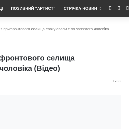
RSS
Fac
ЦІ
ПОЗИВНИЙ “АРТИСТ”
СТРІЧКА НОВИН
 з прифронтового селища евакуювали тіло загиблого чоловіка
ифронтового селища
чоловіка (Відео)
288