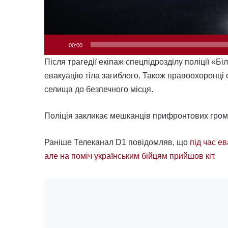
00:00
Після трагедії екіпаж спецпідрозділу поліції «Б
евакуацію тіла загиблого. Також правоохоронці 
селища до безпечного місця.
Поліція закликає мешканців прифронтових грома
Раніше Телеканал D1 повідомляв, що
під час е
але на поміч українським бійцям прийшов кіт
.