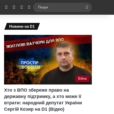
ebook
X
YouTube
Instagram
Telegram
Switch skin
Пошук
Новини на D1
Війна
Хто з ВПО збереже право на
державну підтримку, а хто може її
втрати: народний депутат України
Сергій Козир на D1 (Відео)