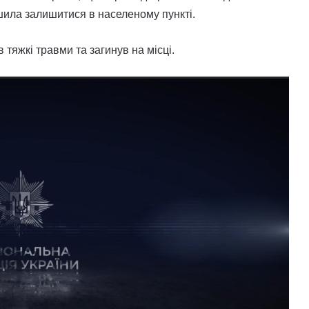
ішила залишитися в населеному пункті.
тяжкі травми та загинув на місці.