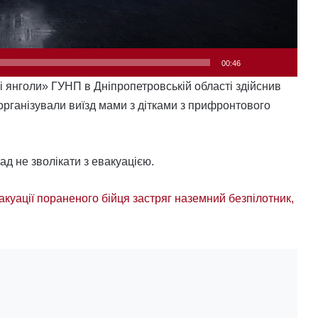
00:46
ілі янголи» ГУНП в Дніпропетровській області здійснив
організували виїзд мами з дітками з прифронтового
д не зволікати з евакуацією.
вакуації пораненого бійця застряг наземний безпілотник,