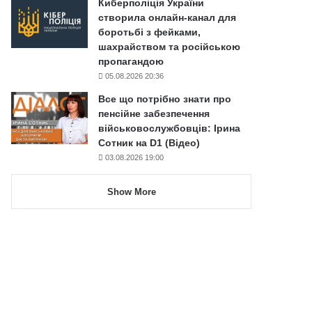
Киберполіція України
створила онлайн-канал для
боротьбі з фейками,
шахрайством та російською
пропагандою
05.08.2026 20:36
Все що потрібно знати про
пенсійне забезпечення
військовослужбовців: Ірина
Сотник на D1 (Відео)
03.08.2026 19:00
Show More