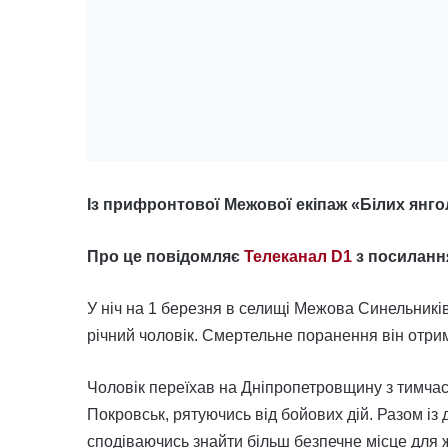
Із прифронтової Межової екіпаж «Білих янго
Про це повідомляє
Телеканал D1
з посилання
У ніч на 1 березня в селищі Межова Синельникі
річний чоловік. Смертельне поранення він отри
Чоловік переїхав на Дніпропетровщину з тимчас
Покровськ, рятуючись від бойових дій. Разом із
сподіваючись знайти більш безпечне місце для ж