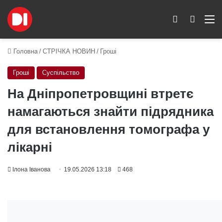
Switch skin
Пошук
M
Головна
/
СТРІЧКА НОВИН
/
Гроші
Гроші
Суспільство
На Дніпропетровщині втретє
намагаються знайти підрядника
для встановлення томографа у
лікарні
Ілона Іванова
19.05.2026 13:18
468