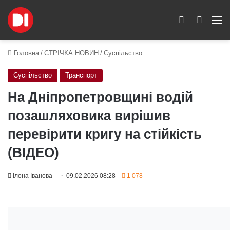
Switch skin
Пошук
M
Головна
/
СТРІЧКА НОВИН
/
Суспільство
Суспільство
Транспорт
На Дніпропетровщині водій
позашляховика вирішив
перевірити кригу на стійкість
(ВІДЕО)
Ілона Іванова
09.02.2026 08:28
1 078