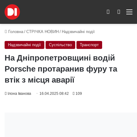
Switch skin
Пошук
M
Головна
/
СТРІЧКА НОВИН
/
Надзвичайні події
Надзвичайні події
Суспільство
Транспорт
На Дніпропетровщині водій
Porsche протаранив фуру та
втік з місця аварії
Ілона Іванова
16.04.2025 08:42
109