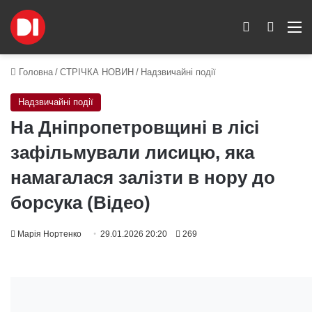
Switch skin
Пошук
M
Головна
/
СТРІЧКА НОВИН
/
Надзвичайні події
Надзвичайні події
На Дніпропетровщині в лісі
зафільмували лисицю, яка
намагалася залізти в нору до
борсука (Відео)
Марія Нортенко
29.01.2026 20:20
269