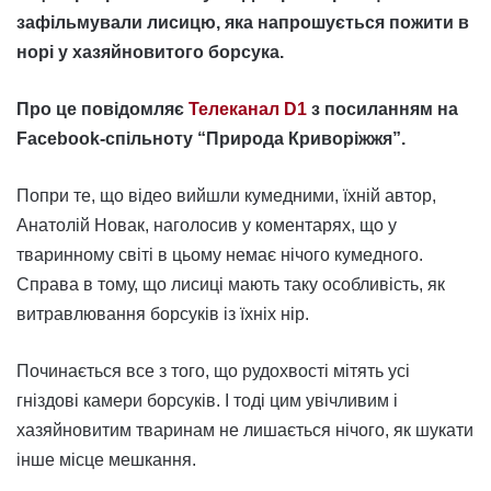
зафільмували лисицю, яка напрошується пожити в
норі у хазяйновитого борсука.
Про це повідомляє
Телеканал D1
з посиланням на
Facebook-спільноту “Природа Криворіжжя”.
Попри те, що відео вийшли кумедними, їхній автор,
Анатолій Новак, наголосив у коментарях, що у
тваринному світі в цьому немає нічого кумедного.
Справа в тому, що лисиці мають таку особливість, як
витравлювання борсуків із їхніх нір.
Починається все з того, що рудохвості мітять усі
гніздові камери борсуків. І тоді цим увічливим і
хазяйновитим тваринам не лишається нічого, як шукати
інше місце мешкання.