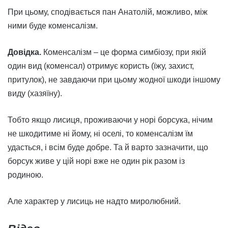
При цьому, сподівається пан Анатолій, можливо, між
ними буде коменсалізм.
Довідка.
Коменсалізм – це
форма симбіозу, при якій
один вид (коменсал) отримує користь (їжу, захист,
притулок), не завдаючи при цьому жодної шкоди іншому
виду (хазяїну)
.
Тобто якщо лисиця, проживаючи у норі борсука, нічим
не шкодитиме ні йому, ні оселі, то коменсалізм їм
удасться, і всім буде добре. Та й варто зазначити, що
борсук живе у цій норі вже не один рік разом із
родиною.
Але характер у лисиць не надто миролюбний.