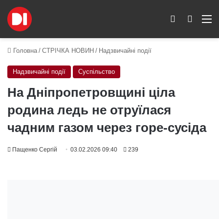
Switch skin
Пошук
M
Головна
/
СТРІЧКА НОВИН
/
Надзвичайні події
Надзвичайні події
Суспільство
На Дніпропетровщині ціла
родина ледь не отруїлася
чадним газом через горе-сусіда
Пащенко Сергій
03.02.2026 09:40
239