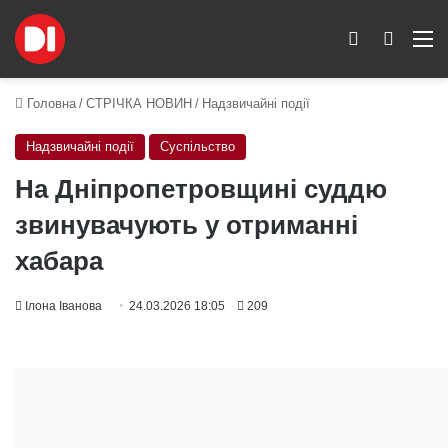
Switch skin
Пошук
M
Головна
/
СТРІЧКА НОВИН
/
Надзвичайні події
Надзвичайні події
Суспільство
На Дніпропетровщині суддю
звинувачують у отриманні
хабара
Ілона Іванова
24.03.2026 18:05
209