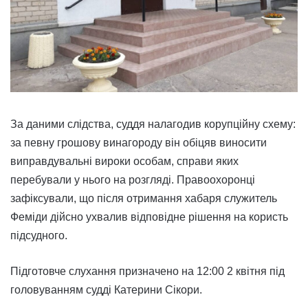
За даними слідства, суддя налагодив корупційну схему:
за певну грошову винагороду він обіцяв виносити
виправдувальні вироки особам, справи яких
перебували у нього на розгляді. Правоохоронці
зафіксували, що після отримання хабаря служитель
Феміди дійсно ухвалив відповідне рішення на користь
підсудного.
Підготовче слухання призначено на 12:00 2 квітня під
головуванням судді Катерини Сікори.