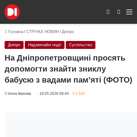
Switch skin
Пошук
M
Головна
/
СТРІЧКА НОВИН
/
Дніпро
Дніпро
Надзвичайні події
Суспільство
На Дніпропетровщині просять
допомогти знайти зниклу
бабусю з вадами пам’яті (ФОТО)
Ілона Іванова
19.05.2026 08:44
1 522