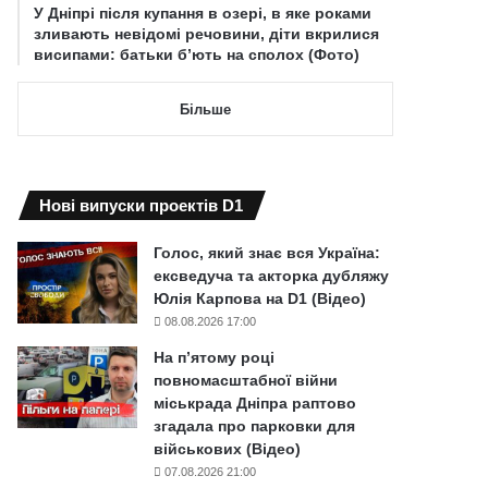
У Дніпрі після купання в озері, в яке роками
зливають невідомі речовини, діти вкрилися
висипами: батьки б’ють на сполох (Фото)
Більше
Нові випуски проектів D1
Голос, який знає вся Україна:
ексведуча та акторка дубляжу
Юлія Карпова на D1 (Відео)
08.08.2026 17:00
На п’ятому році
повномасштабної війни
міськрада Дніпра раптово
згадала про парковки для
військових (Відео)
07.08.2026 21:00