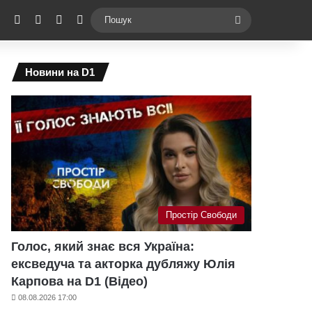
ebook
X
YouTube
Instagram
Telegram
Switch skin
Пошук
Новини на D1
Простір Свободи
Голос, який знає вся Україна:
ексведуча та акторка дубляжу Юлія
Карпова на D1 (Відео)
08.08.2026 17:00