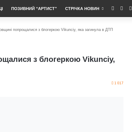
RSS
Fac
ЦІ
ПОЗИВНИЙ “АРТИСТ”
СТРІЧКА НОВИН
овщині попрощалися з блогеркою Vikunciy, яка загинула в ДТП
щалися з блогеркою Vikunciy,
1 017