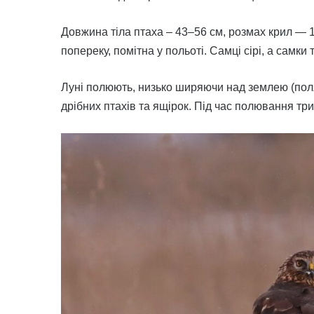
Довжина тіла птаха – 43–56 см, розмах крил — 
попереку, помітна у польоті. Самці сірі, а самки
Луні полюють, низько ширяючи над землею (поля
дрібних птахів та ящірок. Під час полювання три