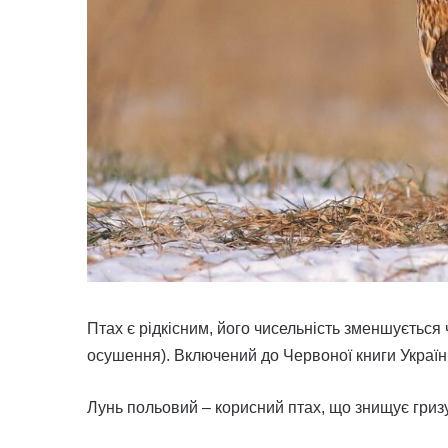
Птах є рідкісним, його чисельність зменшується
осушення). Включений до Червоної книги України
Лунь польовий – корисний птах, що знищує гризу