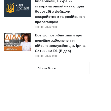
Киберполіція України
створила онлайн-канал для
боротьбі з фейками,
шахрайством та російською
пропагандою
05.08.2026 20:36
Все що потрібно знати про
пенсійне забезпечення
військовослужбовців: Ірина
Сотник на D1 (Відео)
03.08.2026 19:00
Show More