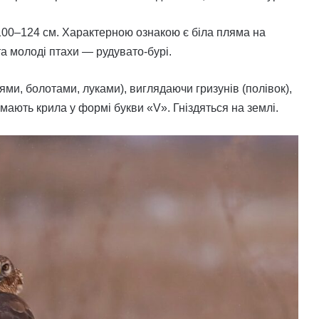
100–124 см. Характерною ознакою є біла пляма на
 та молоді птахи — рудувато-бурі.
ми, болотами, луками), виглядаючи гризунів (полівок),
мають крила у формі букви «V». Гніздяться на землі.