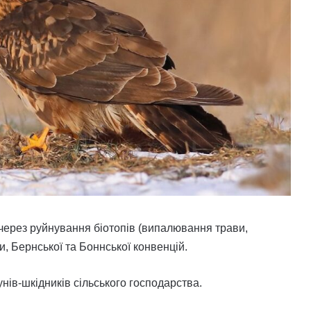
 через руйнування біотопів (випалювання трави,
, Бернської та Боннської конвенцій.
нів-шкідників сільського господарства.