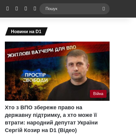
ebook
X
YouTube
Instagram
Telegram
Switch skin
Пошук
Новини на D1
Війна
Хто з ВПО збереже право на
державну підтримку, а хто може її
втрати: народний депутат України
Сергій Козир на D1 (Відео)