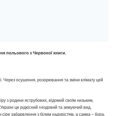
ня польового з Червоної книги.
і. Через осушення, розорювання та зміни клімату цей
ру з родини яструбових, відомий своїм низьким,
країні це рідкісний гніздовий та зимуючий вид,
-сіре забарвлення з білим надхвістям, а самка – бура.