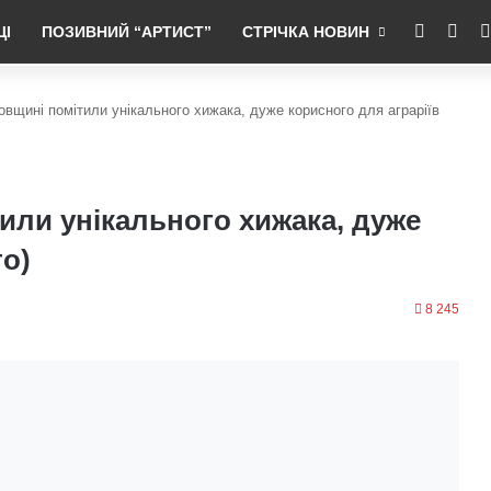
RSS
Fac
ЦІ
ПОЗИВНИЙ “АРТИСТ”
СТРІЧКА НОВИН
овщині помітили унікального хижака, дуже корисного для аграріїв
или унікального хижака, дуже
то)
8 245