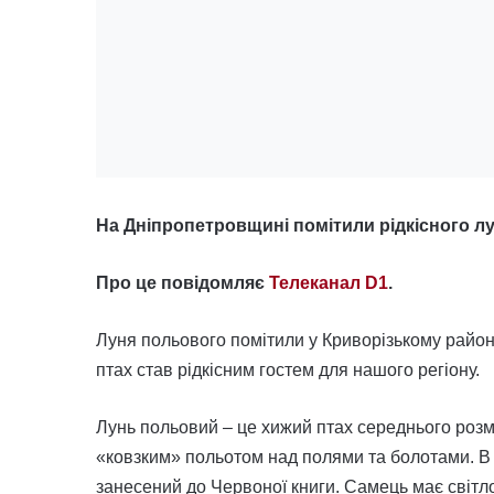
На Дніпропетровщині помітили рідкісного лу
Про це повідомляє
Телеканал D1
.
Луня польового помітили у Криворізькому район
птах став рідкісним гостем для нашого регіону.
Лунь польовий – це хижий птах середнього розмі
«ковзким» польотом над полями та болотами. В У
занесений до Червоної книги. Самець має світло