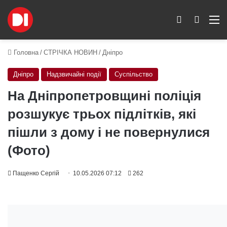
Switch skin
Пошук
M
Головна
/
СТРІЧКА НОВИН
/
Дніпро
Дніпро
Надзвичайні події
Суспільство
На Дніпропетровщині поліція
розшукує трьох підлітків, які
пішли з дому і не повернулися
(Фото)
Пащенко Сергій
10.05.2026 07:12
262