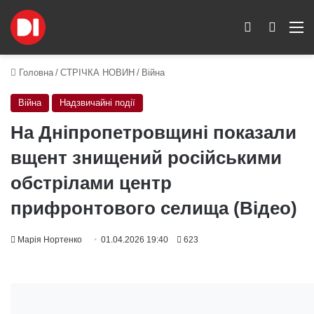
Switch skin
Пошук
M
Головна
/
СТРІЧКА НОВИН
/
Війна
Війна
Надзвичайні події
На Дніпропетровщині показали
вщент знищений російськими
обстрілами центр
прифронтового селища (Відео)
Марія Нортенко
01.04.2026 19:40
623