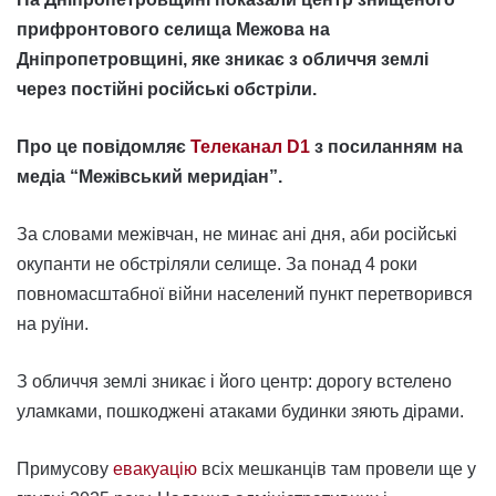
прифронтового селища Межова на
Дніпропетровщині, яке зникає з обличчя землі
через постійні російські обстріли.
Про це повідомляє
Телеканал D1
з посиланням на
медіа “Межівський меридіан”.
За словами межівчан, не минає ані дня, аби російські
окупанти не обстріляли селище. За понад 4 роки
повномасштабної війни населений пункт перетворився
на руїни.
З обличчя землі зникає і його центр: дорогу встелено
уламками, пошкоджені атаками будинки зяють дірами.
Примусову
евакуацію
всіх мешканців там провели ще у