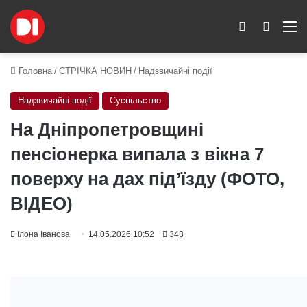
Switch skin
Пошук
M
Головна
/
СТРІЧКА НОВИН
/
Надзвичайні події
Надзвичайні події
Суспільство
На Дніпропетровщині
пенсіонерка випала з вікна 7
поверху на дах під’їзду (ФОТО,
ВІДЕО)
Ілона Іванова
14.05.2026 10:52
343