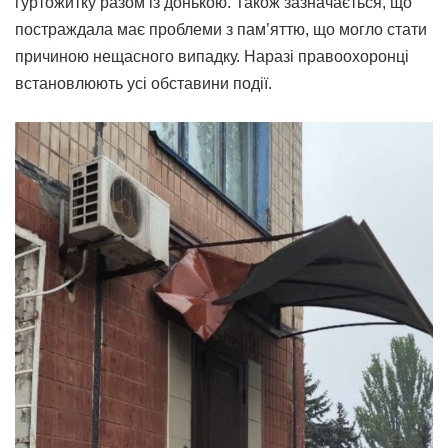
гуртожитку разом із донькою. Також зазначається, що
постраждала має проблеми з пам’яттю, що могло стати
причиною нещасного випадку. Наразі правоохоронці
встановлюють усі обставини події.