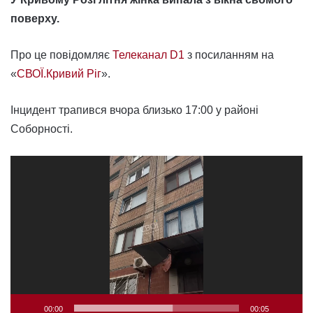
поверху.
Про це повідомляє
Телеканал D1
з посиланням на
«
СВОЇ.Кривий Ріг
».
Інцидент трапився вчора близько 17:00 у районі
Соборності.
Відеопрогравач
00:00
00:05