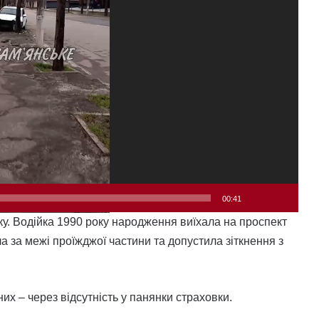
00:41
у. Водійка 1990 року народження виїхала на проспект
а за межі проїжджої частини та допустила зіткнення з
их – через відсутність у панянки страховки.