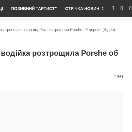
RSS
Fac
ЦІ
ПОЗИВНИЙ “АРТИСТ”
СТРІЧКА НОВИН
опетровщині п’яна водійка розтрощила Porshe об дерево (Відео)
 водійка розтрощила Porshe об
551