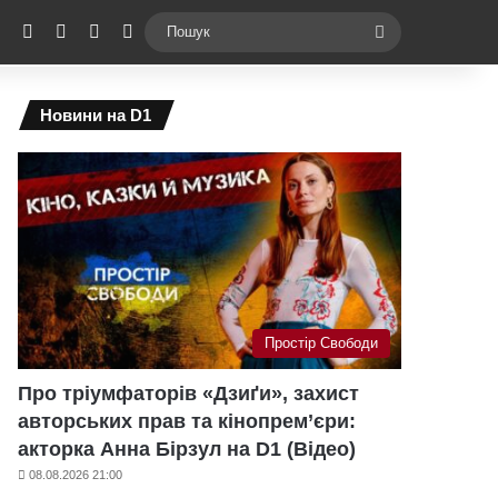
ebook
X
YouTube
Instagram
Telegram
Switch skin
Пошук
Новини на D1
Простір Свободи
Про тріумфаторів «Дзиґи», захист
авторських прав та кінопрем’єри:
акторка Анна Бірзул на D1 (Відео)
08.08.2026 21:00