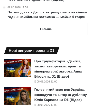
09.08.2026 11:58
Потяги до та з Дніпра затримуються на кілька
годин: найбільша затримка — майже 9 годин
Більше
Нові випуски проектів D1
Про тріумфаторів «Дзиґи»,
захист авторських прав та
кінопрем’єри: акторка Анна
Бірзул на D1 (Відео)
08.08.2026 21:00
Голос, який знає вся Україна:
ексведуча та акторка дубляжу
Юлія Карпова на D1 (Відео)
08.08.2026 17:00