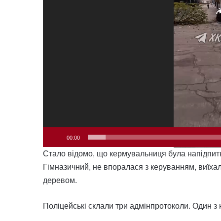
00:00
Стало відомо, що кермувальниця була напідпитк
Гімназичний, не впоралася з керуванням, виїхал
деревом.
Поліцейські склали три адмінпротоколи. Один з н