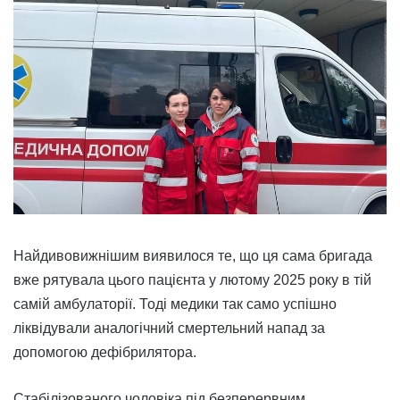
Найдивовижнішим виявилося те, що ця сама бригада
вже рятувала цього пацієнта у лютому 2025 року в тій
самій амбулаторії. Тоді медики так само успішно
ліквідували аналогічний смертельний напад за
допомогою дефібрилятора.
Стабілізованого чоловіка під безперервним