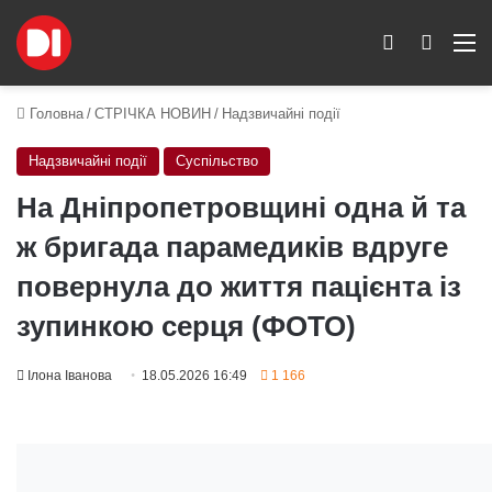
Switch skin
Пошук
M
Головна
/
СТРІЧКА НОВИН
/
Надзвичайні події
Надзвичайні події
Суспільство
На Дніпропетровщині одна й та
ж бригада парамедиків вдруге
повернула до життя пацієнта із
зупинкою серця (ФОТО)
Ілона Іванова
18.05.2026 16:49
1 166