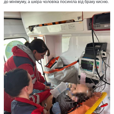
до мінімуму, а шкіра чоловіка посиніла від браку кисню.