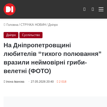
Switch skin
Пошук
M
Головна
/
СТРІЧКА НОВИН
/
Дніпро
Дніпро
Суспільство
На Дніпропетровщині
любителів “тихого полювання”
вразили неймовірні гриби-
велетні (ФОТО)
Ілона Іванова
27.05.2026 20:40
2 018