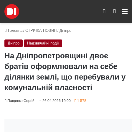
Switch skin
Пошук
M
Головна
/
СТРІЧКА НОВИН
/
Дніпро
Дніпро
Надзвичайні події
На Дніпропетровщині двоє
братів оформлювали на себе
ділянки землі, що перебували у
комунальній власності
Пащенко Сергій
26.04.2026 19:00
1 578