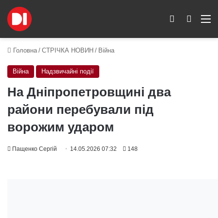
Switch skin
Пошук
M
Головна
/
СТРІЧКА НОВИН
/
Війна
Війна
Надзвичайні події
На Дніпропетровщині два
райони перебували під
ворожим ударом
Пащенко Сергій
14.05.2026 07:32
148