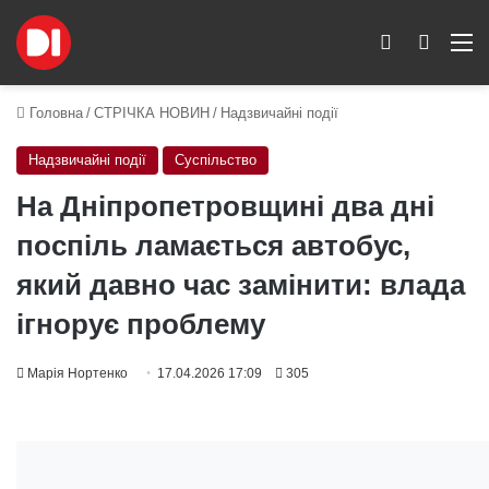
Switch skin
Пошук
M
Головна
/
СТРІЧКА НОВИН
/
Надзвичайні події
Надзвичайні події
Суспільство
На Дніпропетровщині два дні
поспіль ламається автобус,
який давно час замінити: влада
ігнорує проблему
Марія Нортенко
17.04.2026 17:09
305