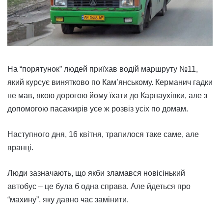
На “порятунок” людей приїхав водій маршруту №11,
який курсує винятково по Кам’янському. Керманич гадки
не мав, якою дорогою йому їхати до Карнаухівки, але з
допомогою пасажирів усе ж розвіз усіх по домам.
Наступного дня, 16 квітня, трапилося таке саме, але
вранці.
Люди зазначають, що якби зламався новісінький
автобус – це була б одна справа. Але йдеться про
“махину”, яку давно час замінити.