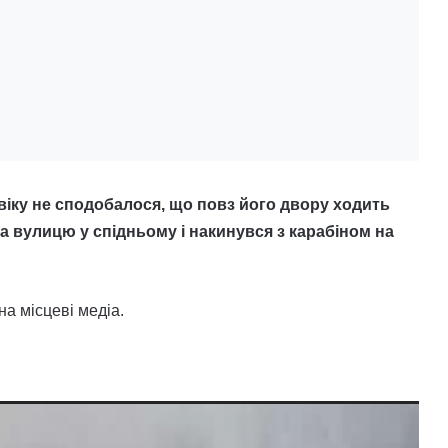
віку не сподобалося, що повз його двору ходить
 вулицю у спідньому і накинувся з карабіном на
а місцеві медіа.