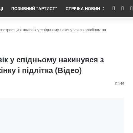
RSS
Fac
ЦІ
ПОЗИВНИЙ “АРТИСТ”
СТРІЧКА НОВИН
опетровщині чоловік у спідньому накинувся з карабіном на
ік у спідньому накинувся з
нку і підлітка (Відео)
146