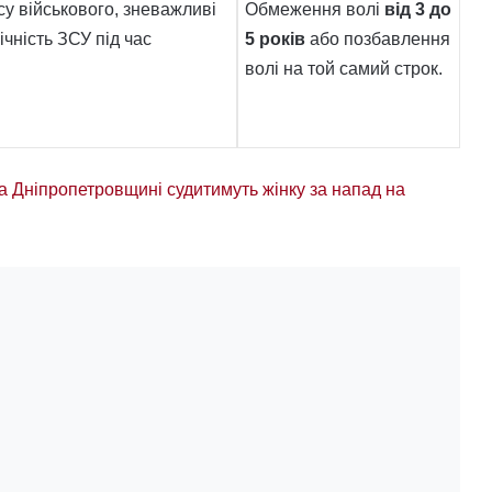
су військового, зневажливі
Обмеження волі
від 3 до
чність ЗСУ під час
5 років
або позбавлення
волі на той самий строк.
а Дніпропетровщині судитимуть жінку за напад на