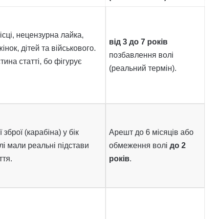
сці, нецензурна лайка,
від 3 до 7 років
нок, дітей та військового.
позбавлення волі
тина статті, бо фігурує
(реальний термін).
зброї (карабіна) у бік
Арешт до 6 місяців або
і мали реальні підстави
обмеження волі
до 2
ття.
років
.