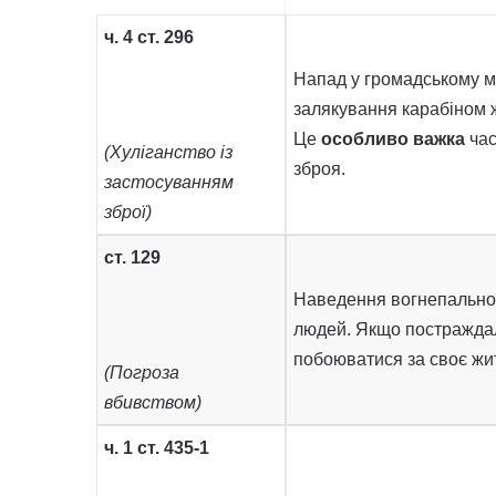
ч. 4 ст. 296
Напад у громадському мі
залякування карабіном жі
Це
особливо важка
час
(Хуліганство із
зброя.
застосуванням
зброї)
ст. 129
Наведення вогнепальної 
людей. Якщо постраждал
побоюватися за своє жи
(Погроза
вбивством)
ч. 1 ст. 435-1