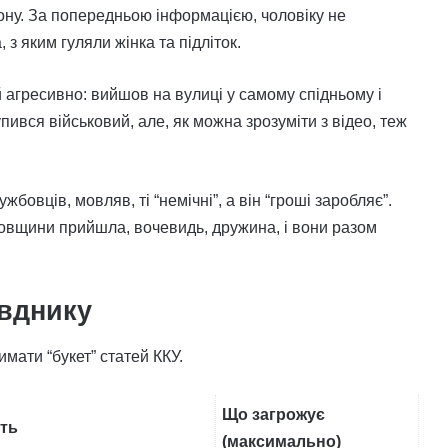
ону. За попередньою інформацією, чоловіку не
з яким гуляли жінка та підліток.
 агресивно: вийшов на вулиці у самому спідньому і
упився військовий, але, як можна зрозуміти з відео, теж
жбовців, мовляв, ті “немічні”, а він “гроші заробляє”.
вщини прийшла, вочевидь, дружина, і вони разом
вднику
имати “букет” статей ККУ.
Що загрожує
ять
(максимально)