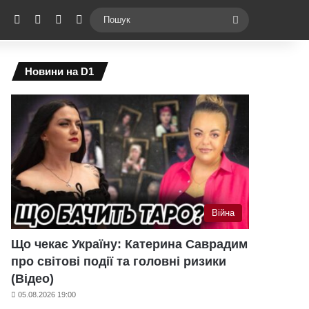
ebook
X
YouTube
Instagram
Telegram
Switch skin
Пошук
Новини на D1
Війна
Що чекає Україну: Катерина Саврадим
про світові події та головні ризики
(Відео)
05.08.2026 19:00