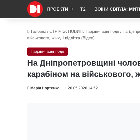
ПРОЕКТИ
Т2
ВОЇНИ СВІТЛА: МИТ
Головна
/
СТРІЧКА НОВИН
/
Надзвичайні події
/
На Дніпр
військового, жінку і підлітка (Відео)
Надзвичайні події
На Дніпропетровщині чолов
карабіном на військового, жі
Марія Нортенко
26.05.2026 14:52