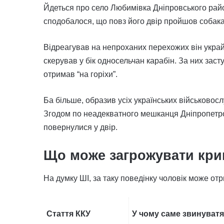
Йдеться про село Любимівка Дніпровського рай
сподобалося, що повз його двір пройшов собака, 
Відреагував на непроханих перехожих він украй
скерував у бік односельчан карабін. За них заст
отримав “на горіхи”.
Ба більше, образив усіх українських військовослу
Згодом по неадекватного мешканця Дніпропетро
повернулися у двір.
Що може загрожувати кри
На думку ШІ, за таку поведінку чоловік може отр
Стаття ККУ
У чому саме звинуват