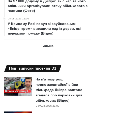
За $7 000 додому в Дніпро: як лікар та його
спільники організували втечу військового з
частини (Фото)
08.08.2026 11:00
У Кривому Розі поруч зі зруйнованим
«Епіцентром» висадили сад із дерев, які
пережили пожежу (Відео)
Більше
Нові випуски проектів D1
На п’ятому році
повномасштабної війни
міськрада Дніпра раптово
згадала про парковки для
військових (Відео)
07.08.2026 21:00