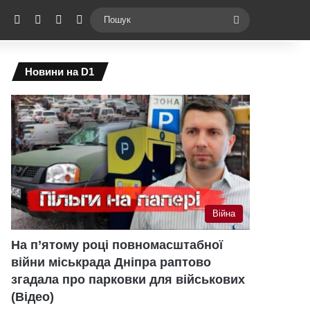
ebook
X
YouTube
Instagram
Telegram
Switch skin
Пошук
Новини на D1
Війна
На п’ятому році повномасштабної
війни міськрада Дніпра раптово
згадала про парковки для військових
(Відео)