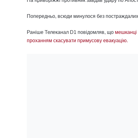
На Криворіжжі противник завдав удару по Апост
Попередньо, всюди минулося без постраждалих
Раніше Телеканал D1 повідомляв, що
мешканці 
проханням скасувати примусову евакуацію.