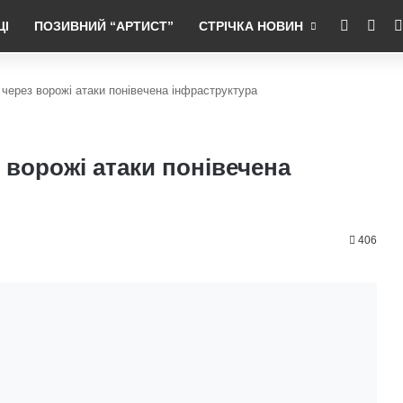
RSS
Fac
ЦІ
ПОЗИВНИЙ “АРТИСТ”
СТРІЧКА НОВИН
через ворожі атаки понівечена інфраструктура
 ворожі атаки понівечена
406