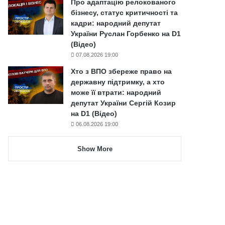
Про адаптацію релокованого
бізнесу, статус критичності та
кадри: народний депутат
України Руслан Горбенко на D1
(Відео)
07.08.2026 19:00
Хто з ВПО збереже право на
державну підтримку, а хто
може її втрати: народний
депутат України Сергій Козир
на D1 (Відео)
06.08.2026 19:00
Show More