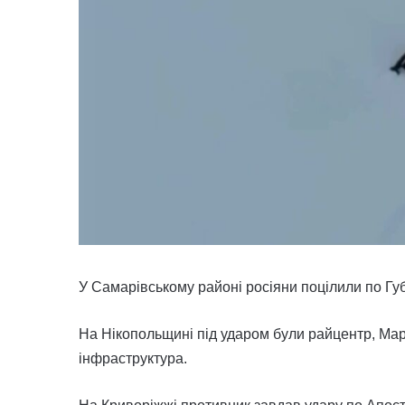
У Самарівському районі росіяни поцілили по Гу
На Нікопольщині під ударом були райцентр, Ма
інфраструктура.