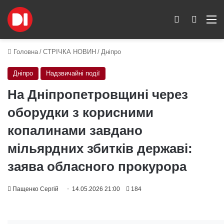
Switch skin
Пошук
M
Головна
/
СТРІЧКА НОВИН
/
Дніпро
Дніпро
Надзвичайні події
На Дніпропетровщині через
оборудки з корисними
копалинами завдано
мільярдних збитків державі:
заява обласного прокурора
Пащенко Сергій
14.05.2026 21:00
184