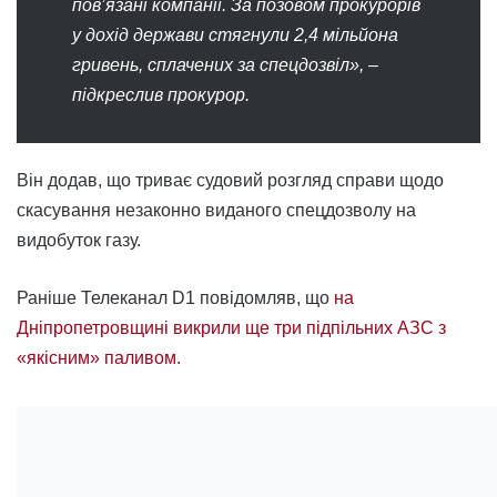
пов’язані компанії. За позовом прокурорів
у дохід держави стягнули 2,4 мільйона
гривень, сплачених за спецдозвіл», –
підкреслив прокурор.
Він додав, що триває судовий розгляд справи щодо
скасування незаконно виданого спецдозволу на
видобуток газу.
Раніше Телеканал D1 повідомляв, що
на
Дніпропетровщині викрили ще три підпільних АЗС з
«якісним» паливом.