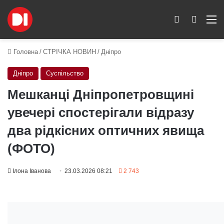
Switch skin
Пошук
M
Головна
/
СТРІЧКА НОВИН
/
Дніпро
Дніпро
Суспільство
Мешканці Дніпропетровщині
увечері спостерігали відразу
два рідкісних оптичних явища
(ФОТО)
Ілона Іванова
23.03.2026 08:21
2 743