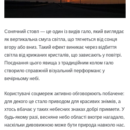
Сонячний стовп — це один із видів гало, який виглядає
як вертикальна смуга світла, що тягнеться від сонця
вгору або вниз. Такий ефект виникає через відбиття
світла від крижаних кристалів, що зависають у повітрі.
Поєднання цього явища з традиційним колом гало
створило справжній візуальний перформанс у
вечірньому небі.
Користувачі соцмереж активно обговорюють побачене:
для декого це стало приводом для красивих знімків, а
хтось вбачає у таких небесних знаках добрі прикмети. У
будь-якому разі, весняне небо області вкотре нагадало,
наскільки дивовижною може бути природа навколо нас.