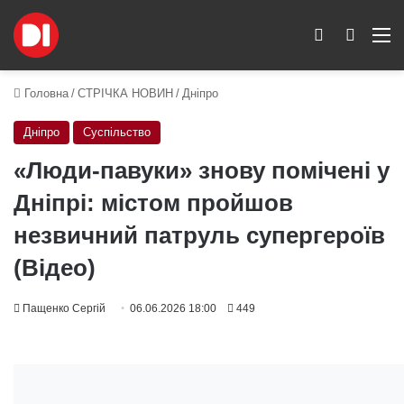
Switch skin
Пошук
M
Головна
/
СТРІЧКА НОВИН
/
Дніпро
Дніпро
Суспільство
«Люди-павуки» знову помічені у
Дніпрі: містом пройшов
незвичний патруль супергероїв
(Відео)
Пащенко Сергій
06.06.2026 18:00
449