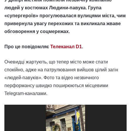
людей у костюмах Людини-павука. Група
«супергероїв» прогулювалася вулицями міста, чим
привернула увагу перехожих та викликала жваве
обговорення у соцмережах.
Про це повідомляє
Телеканал D1
.
Очевидці жартують, що тепер місто може спати
спокійно, адже на патрулювання вийшов цілий загін
«людей-павуків». Фото та відео незвичного
перформансу швидко поширюються місцевими
Telegram-каналами.
Відеопрогравач