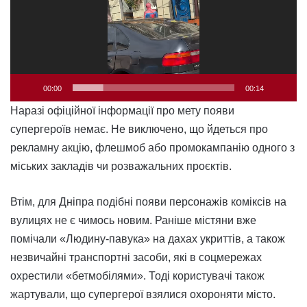
00:00
00:14
Наразі офіційної інформації про мету появи
супергероїв немає. Не виключено, що йдеться про
рекламну акцію, флешмоб або промокампанію одного з
міських закладів чи розважальних проєктів.
Втім, для Дніпра подібні появи персонажів коміксів на
вулицях не є чимось новим. Раніше містяни вже
помічали «Людину-павука» на дахах укриттів, а також
незвичайні транспортні засоби, які в соцмережах
охрестили «бетмобілями». Тоді користувачі також
жартували, що супергерої взялися охороняти місто.