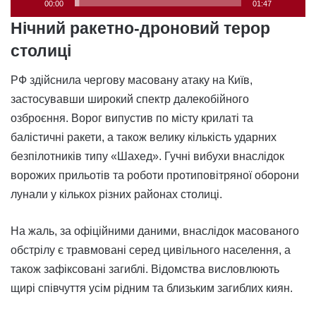
00:00
01:47
Нічний ракетно-дроновий терор
столиці
РФ здійснила чергову масовану атаку на Київ,
застосувавши широкий спектр далекобійного
озброєння. Ворог випустив по місту крилаті та
балістичні ракети, а також велику кількість ударних
безпілотників типу «Шахед». Гучні вибухи внаслідок
ворожих прильотів та роботи протиповітряної оборони
лунали у кількох різних районах столиці.
На жаль, за офіційними даними, внаслідок масованого
обстрілу є травмовані серед цивільного населення, а
також зафіксовані загиблі. Відомства висловлюють
щирі співчуття усім рідним та близьким загиблих киян.