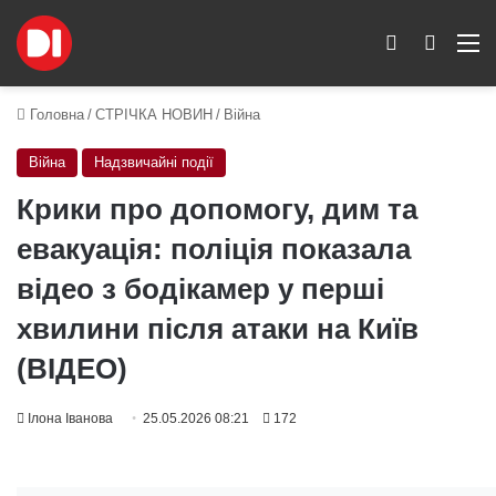
Switch skin
Пошук
M
Головна
/
СТРІЧКА НОВИН
/
Війна
Війна
Надзвичайні події
Крики про допомогу, дим та
евакуація: поліція показала
відео з бодікамер у перші
хвилини після атаки на Київ
(ВІДЕО)
Ілона Іванова
25.05.2026 08:21
172