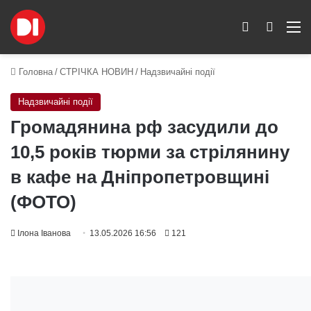
Switch skin
Пошук
M
Головна
/
СТРІЧКА НОВИН
/
Надзвичайні події
Надзвичайні події
Громадянина рф засудили до
10,5 років тюрми за стрілянину
в кафе на Дніпропетровщині
(ФОТО)
Ілона Іванова
13.05.2026 16:56
121