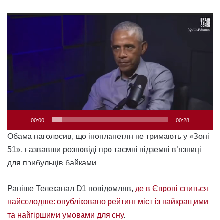
Відеопрогравач
00:00
00:28
Обама наголосив, що інопланетян не тримають у «Зоні
51», назвавши розповіді про таємні підземні в’язниці
для прибульців байками.
Раніше Телеканал D1 повідомляв,
де в Європі спиться
найсолодше: опубліковано рейтинг міст із найкращими
та найгіршими умовами для сну
.