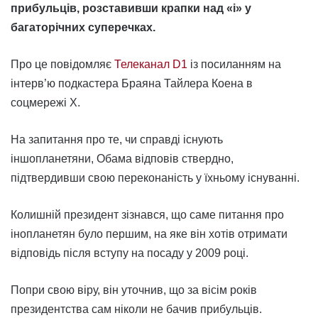
прибульців, розставивши крапки над «і» у
багаторічних суперечках.
Про це повідомляє
Телеканал D1
із посиланням на
інтерв’ю подкастера Браяна Тайлера Коена в
соцмережі X.
На запитання про те, чи справді існують
іншопланетяни, Обама відповів ствердно,
підтвердивши свою переконаність у їхньому існуванні.
Колишній президент зізнався, що саме питання про
інопланетян було першим, на яке він хотів отримати
відповідь після вступу на посаду у 2009 році.
Попри свою віру, він уточнив, що за вісім років
президентства сам ніколи не бачив прибульців.