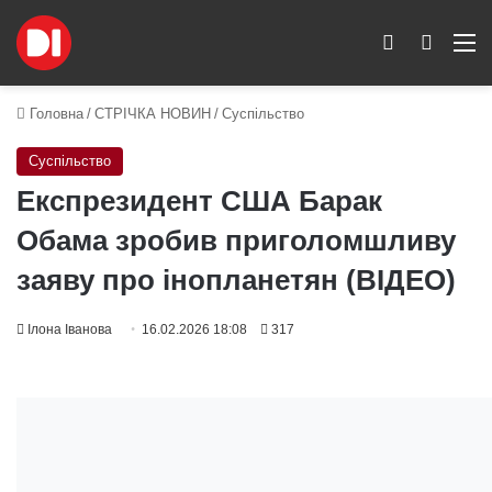
Switch skin
Пошук
M
Головна
/
СТРІЧКА НОВИН
/
Суспільство
Суспільство
Експрезидент США Барак
Обама зробив приголомшливу
заяву про інопланетян (ВІДЕО)
Ілона Іванова
16.02.2026 18:08
317