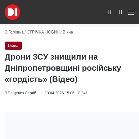
Switch skin
Пошук
M
Головна
/
СТРІЧКА НОВИН
/
Війна
Війна
Дрони ЗСУ знищили на
Дніпропетровщині російську
«гордість» (Відео)
Пащенко Сергій
13.04.2026 15:06
341