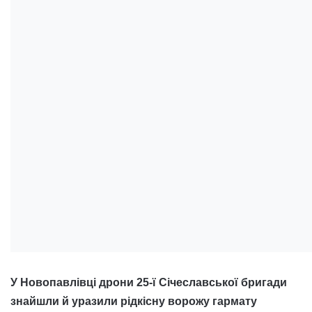
У Новопавлівці дрони 25-ї Січеславської бригади
знайшли й уразили рідкісну ворожу гармату