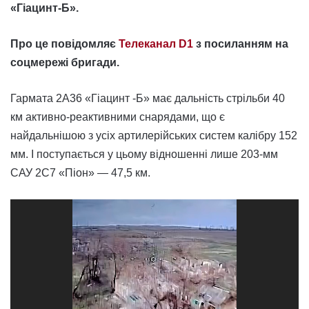
«Гіацинт-Б».
Про це повідомляє
Телеканал D1
з посиланням на
соцмережі бригади.
Гармата 2А36 «Гіацинт -Б» має дальність стрільби 40
км активно-реактивними снарядами, що є
найдальнішою з усіх артилерійських систем калібру 152
мм. І поступається у цьому відношенні лише 203-мм
САУ 2С7 «Піон» — 47,5 км.
Відеопрогравач