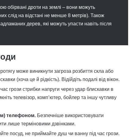
ю обірвані дроти на землі – вони можуть
их слід на відстані не менше 8 метрів). Також
адламаних дерев, які можуть упасти навіть після
годи
ротягу може виникнути загроза розбиття скла або
вки (хоча це й рідкість). Відійдіть подалі від вікон.
час грози стрибки напруги через удар блискавки в
кніть телевізор, комп’ютер, бойлер та іншу чутливу
им) телефоном.
Безпечніше використовувати
жити лише терміновими дзвінками.
йте посуд, не приймайте душ чи ванну під час грози.