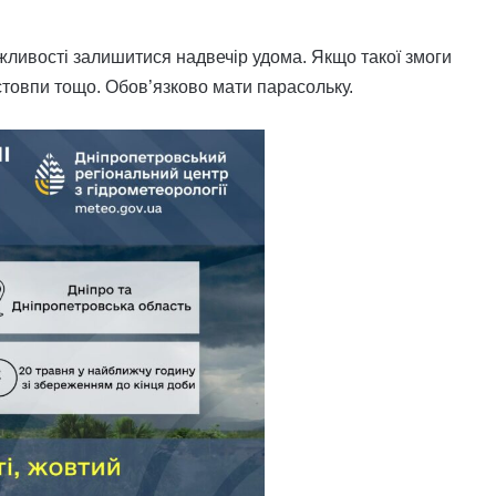
ливості залишитися надвечір удома. Якщо такої змоги
стовпи тощо. Обов’язково мати парасольку.