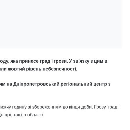
, яка принесе град і грози. У зв’язку з цим в
или жовтий рівень небезпечності.
ям на
Дніпропетровський регіональний центр з
ижчу годину зі збереженням до кінця доби. Грозу, град і
іпрі, так і в області.