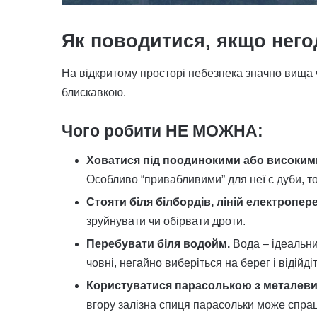
Як поводитися, якщо него
На відкритому просторі небезпека значно вища 
блискавкою.
Чого робити
НЕ МОЖНА
:
Ховатися під поодинокими або високим
Особливо “привабливими” для неї є дуби, то
Стояти біля білбордів, ліній електропере
зруйнувати чи обірвати дроти.
Перебувати біля водойм.
Вода – ідеальни
човні, негайно виберіться на берег і відійді
Користуватися парасолькою з металеви
вгору залізна спиця парасольки може спрац