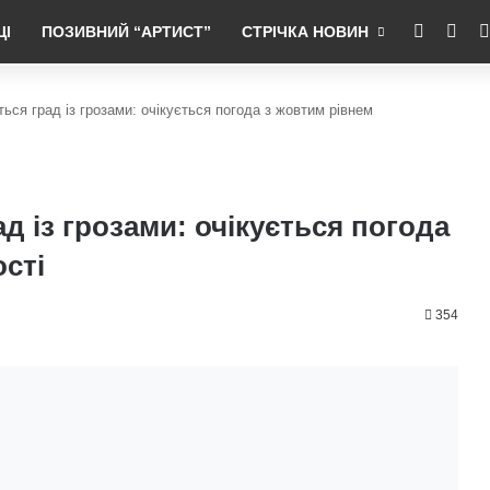
RSS
Fac
ЦІ
ПОЗИВНИЙ “АРТИСТ”
СТРІЧКА НОВИН
ься град із грозами: очікується погода з жовтим рівнем
д із грозами: очікується погода
сті
354