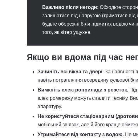
Важливо після негоди:
Обходьте стороно
залишатися під напругою (триматися від н
будьте обережні біля підмитих водою чи н
того, як вітер ущухне.
Якщо ви вдома під час не
Зачиніть всі вікна та двері.
За наявності п
навіть потрапляння всередину кульової блиска
Вимкніть електроприлади з розеток.
Під 
електромережу можуть спалити техніку. Вим
апаратуру.
Не користуйтеся стаціонарним (дротов
мобільний зв’язок, але й його краще обме
Утримайтеся від контакту з водою.
Не ми