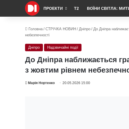
ПРОЕКТИ
Т2
ВОЇНИ СВІТЛА: МИТ
Головна
/
СТРІЧКА НОВИН
/
Дніпро
/
До Дніпра наближаєт
небезпечності
Дніпро
Надзвичайні події
До Дніпра наближається гра
з жовтим рівнем небезпечно
Марія Нортенко
20.05.2026 15:00