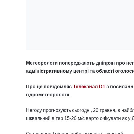
Метеорологи попереджають дніпрян про негоду
адміністративному центрі та області оголос
Про це повідомляє
Телеканал D1
з посиланн
гідрометеорології.
Негоду прогнозують сьогодні, 20 травня, в найбл
шквальний вітер 15-20 м/с варто очікувати як у Дн
Оголошено I рівень небезпечності – жовтий.