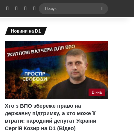
ebook
X
YouTube
Instagram
Telegram
Switch skin
Пошук
Новини на D1
Війна
Хто з ВПО збереже право на
державну підтримку, а хто може її
втрати: народний депутат України
Сергій Козир на D1 (Відео)